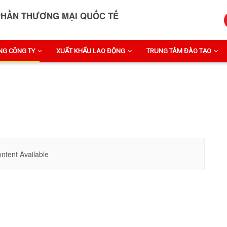
PHẦN THƯƠNG MẠI QUỐC TẾ
NG CÔNG TY
XUẤT KHẨU LAO ĐỘNG
TRUNG TÂM ĐÀO TẠO
ntent Available