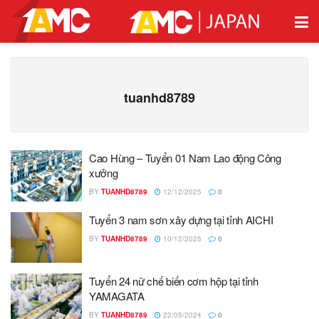
tuanhd8789
Cao Hùng – Tuyển 01 Nam Lao động Công
xưởng
BY
TUANHD8789
12/12/2025
0
Tuyển 3 nam sơn xây dựng tại tỉnh AICHI
BY
TUANHD8789
10/12/2025
0
Tuyển 24 nữ chế biến cơm hộp tại tỉnh
YAMAGATA
BY
TUANHD8789
22/05/2024
0