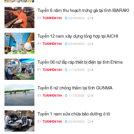
Tuyển 6 năm thu hoạch trứng gà tại tỉnh IBARAKI
BY
TUANHD8789
22/05/2024
0
Tuyển 12 nam xây dựng tổng hợp tại AICHI
BY
TUANHD8789
22/05/2024
0
Tuyển 06 nữ lắp ráp thiết bị điện tại tỉnh Ehime
BY
TUANHD8789
11/12/2025
0
Tuyển 6 nữ chống thấm tại tỉnh GUNMA
BY
TUANHD8789
11/12/2025
0
Tuyển 1 nam sửa chữa bảo dưỡng ô tô
BY
TUANHD8789
22/05/2024
0