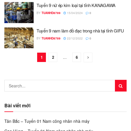
Tuyển 9 nữ ép kim loại tại tỉnh KANAGAWA
BY
TUANHD8789
15/04/2024
0
Tuyển 9 nam làm đồ đạc trong nhà tại tỉnh GIFU
BY
TUANHD8789
22/12/2022
0
1
2
…
6
Bài viết mới
Tân Bắc – Tuyển 01 Nam công nhân nhà máy