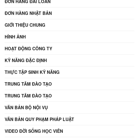
ĐƠN HÀNG ĐÀI LOAN
ĐƠN HÀNG NHẬT BẢN
GIỚI THIỆU CHUNG
HÌNH ẢNH
HOẠT ĐỘNG CÔNG TY
KỸ NĂNG ĐẶC ĐỊNH
THỰC TẬP SINH KỸ NĂNG
TRUNG TÂM ĐÀO TẠO
TRUNG TÂM ĐÀO TẠO
VĂN BẢN BỘ NỘI VỤ
VĂN BẢN QUY PHẠM PHÁP LUẬT
VIDEO ĐỜI SỐNG HỌC VIÊN