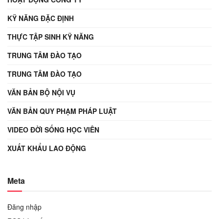
KỸ NĂNG ĐẶC ĐỊNH
THỰC TẬP SINH KỸ NĂNG
TRUNG TÂM ĐÀO TẠO
TRUNG TÂM ĐÀO TẠO
VĂN BẢN BỘ NỘI VỤ
VĂN BẢN QUY PHẠM PHÁP LUẬT
VIDEO ĐỜI SỐNG HỌC VIÊN
XUẤT KHẨU LAO ĐỘNG
Meta
Đăng nhập