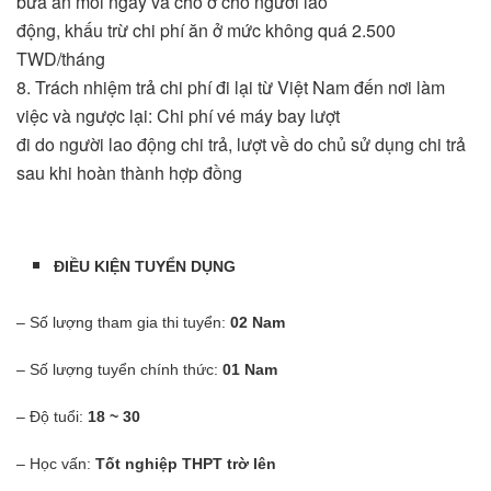
bữa ăn mỗi ngày và chỗ ở cho người lao
động, khấu trừ chi phí ăn ở mức không quá 2.500
TWD/tháng
8. Trách nhiệm trả chi phí đi lại từ Việt Nam đến nơi làm
việc và ngược lại: Chi phí vé máy bay lượt
đi do người lao động chi trả, lượt về do chủ sử dụng chi trả
sau khi hoàn thành hợp đồng
ĐIỀU KIỆN TUYỂN DỤNG
– Số lượng tham gia thi tuyển:
02 Nam
– Số lượng tuyển chính thức:
01 Nam
– Độ tuổi:
18 ~ 30
– Học vấn:
Tốt nghiệp THPT trờ lên