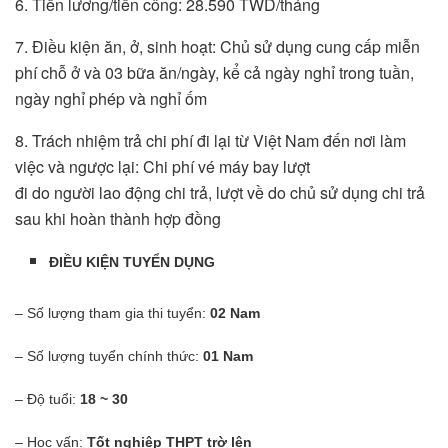
6. Tiền lương/tiền công: 28.590 TWD/tháng
7. Điều kiện ăn, ở, sinh hoạt: Chủ sử dụng cung cấp miễn
phí chỗ ở và 03 bữa ăn/ngày, kể cả ngày nghỉ trong tuần,
ngày nghỉ phép và nghỉ ốm
8. Trách nhiệm trả chi phí đi lại từ Việt Nam đến nơi làm
việc và ngược lại: Chi phí vé máy bay lượt
đi do người lao động chi trả, lượt về do chủ sử dụng chi trả
sau khi hoàn thành hợp đồng
ĐIỀU KIỆN TUYỂN DỤNG
– Số lượng tham gia thi tuyển:
02 Nam
– Số lượng tuyển chính thức:
01 Nam
– Độ tuổi:
18 ~ 30
– Học vấn:
Tốt nghiệp THPT trờ lên