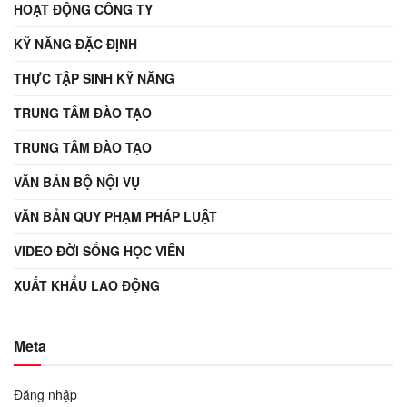
HOẠT ĐỘNG CÔNG TY
KỸ NĂNG ĐẶC ĐỊNH
THỰC TẬP SINH KỸ NĂNG
TRUNG TÂM ĐÀO TẠO
TRUNG TÂM ĐÀO TẠO
VĂN BẢN BỘ NỘI VỤ
VĂN BẢN QUY PHẠM PHÁP LUẬT
VIDEO ĐỜI SỐNG HỌC VIÊN
XUẤT KHẨU LAO ĐỘNG
Meta
Đăng nhập