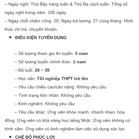
– Ngày nghỉ: Thứ Bảy hàng tuần & Thứ Ba cách tuần. Tổng số
ngày nghỉ trong năm: 105 ngày.
– Ngày chốt chấm công: 20; Ngày trả lương: 27 cùng tháng. Hình
thức chi trả: chuyển khoản.
ĐIỀU KIỆN TUYỂN DỤNG
– Số lượng tham gia thi tuyển:
3 nam
– Số lượng tuyển chính thức:
1 nam
– Độ tuổi:
20 ~ 35
– Học vấn:
Tốt nghiệp THPT trờ lên
– Yêu cầu chiều cao/cân nặng: Không yêu cầu
– Tình trạng hôn nhân: Không yêu cầu
– Kinh nghiệm: Không yêu cầu
– Yêu cầu khác: Ứng viên khỏe mạnh, nhanh nhẹn, hòa
đồng. Ứng viên có khả năng học tiếng Nhật. Ứng viên không có
hình xăm. Ứng viên có kinh nghiệm làm việc sử dụng sức lực
CHẾ ĐỘ PHÚC LỢI: