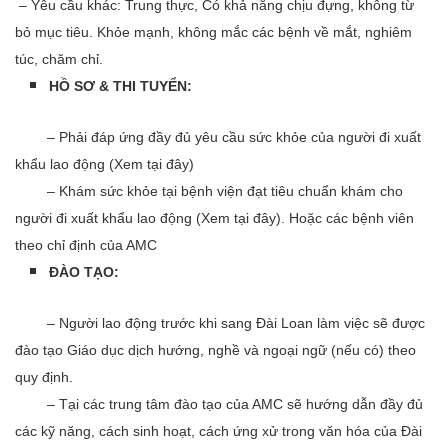
– Yêu cầu khác: Trung thực, Có khả năng chịu đựng, không từ
bỏ mục tiêu. Khỏe mạnh, không mắc các bệnh về mắt, nghiêm
túc, chăm chỉ.
HỒ SƠ & THI TUYỂN:
​ – Phải đáp ứng đầy đủ yêu cầu sức khỏe của người đi xuất
khẩu lao động (Xem tại đây)
– Khám sức khỏe tại bệnh viện đạt tiêu chuẩn khám cho
người đi xuất khẩu lao động (Xem tại đây). Hoặc các bệnh viên
theo chỉ định của AMC
ĐÀO TẠO:
– Người lao động trước khi sang Đài Loan làm việc sẽ được
đào tạo Giáo dục dịch hướng, nghề và ngoại ngữ (nếu có) theo
quy định.
– Tại các trung tâm đào tạo của AMC sẽ hướng dẫn đầy đủ
các kỹ năng, cách sinh hoạt, cách ứng xử trong văn hóa của Đài