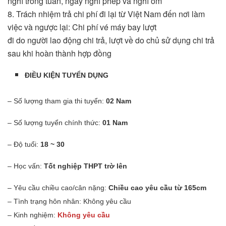
nghỉ trong tuần, ngày nghỉ phép và nghỉ ốm
8. Trách nhiệm trả chi phí đi lại từ Việt Nam đến nơi làm
việc và ngược lại: Chi phí vé máy bay lượt
đi do người lao động chi trả, lượt về do chủ sử dụng chi trả
sau khi hoàn thành hợp đồng
ĐIỀU KIỆN TUYỂN DỤNG
– Số lượng tham gia thi tuyển:
02 Nam
– Số lượng tuyển chính thức:
01 Nam
– Độ tuổi:
18 ~ 30
– Học vấn:
Tốt nghiệp THPT trờ lên
– Yêu cầu chiều cao/cân nặng:
Chiều cao yêu cầu từ 165cm
– Tình trạng hôn nhân: Không yêu cầu
– Kinh nghiệm:
Không yêu cầu