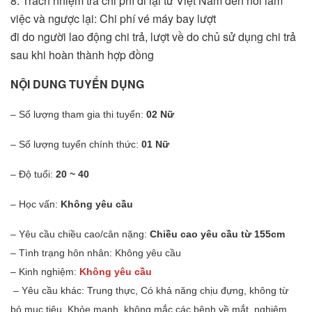
8. Trách nhiệm trả chi phí đi lại từ Việt Nam đến nơi làm
việc và ngược lại: Chi phí vé máy bay lượt
đi do người lao động chi trả, lượt về do chủ sử dụng chi trả
sau khi hoàn thành hợp đồng
NỘI DUNG TUYỂN DỤNG
– Số lượng tham gia thi tuyển:
02 Nữ
– Số lượng tuyển chính thức:
01 Nữ
– Độ tuổi:
20 ~ 40
– Học vấn:
Không yêu cầu
– Yêu cầu chiều cao/cân nặng:
Chiều cao yêu cầu từ 155cm
– Tình trạng hôn nhân: Không yêu cầu
– Kinh nghiệm:
Không yêu cầu
– Yêu cầu khác: Trung thực, Có khả năng chịu đựng, không từ
bỏ mục tiêu. Khỏe mạnh, không mắc các bệnh về mắt, nghiêm