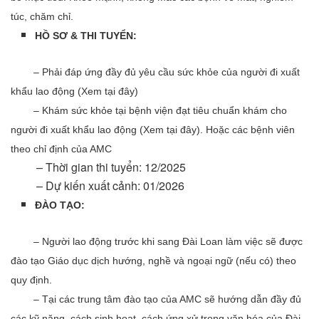
túc, chăm chỉ.
HỒ SƠ & THI TUYỂN:
​ – Phải đáp ứng đầy đủ yêu cầu sức khỏe của người đi xuất
khẩu lao động (Xem tại đây)
– Khám sức khỏe tại bệnh viện đạt tiêu chuẩn khám cho
người đi xuất khẩu lao động (Xem tại đây). Hoặc các bệnh viên
theo chỉ định của AMC
– Thời gian thi tuyển: 12/2025
– Dự kiến xuất cảnh: 01/2026
ĐÀO TẠO:
– Người lao động trước khi sang Đài Loan làm việc sẽ được
đào tạo Giáo dục dịch hướng, nghề và ngoại ngữ (nếu có) theo
quy định.
– Tại các trung tâm đào tạo của AMC sẽ hướng dẫn đầy đủ
các kỹ năng, cách sinh hoạt, cách ứng xử trong văn hóa của Đài