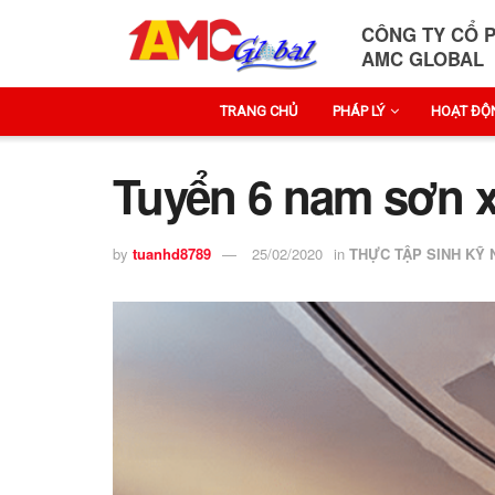
CÔNG TY CỔ 
AMC GLOBAL
TRANG CHỦ
PHÁP LÝ
HOẠT ĐỘ
Tuyển 6 nam sơn 
by
tuanhd8789
25/02/2020
in
THỰC TẬP SINH KỸ