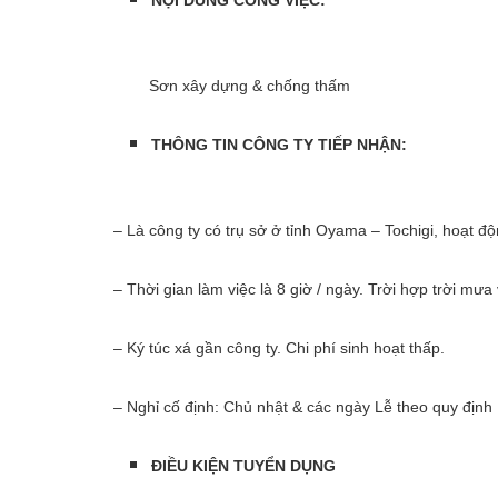
Sơn xây dựng & chống thấm
THÔNG TIN CÔNG TY TIẾP NHẬN:
– Là công ty có trụ sở ở tỉnh Oyama – Tochigi, hoạt độ
– Thời gian làm việc là 8 giờ / ngày. Trời hợp trời mư
– Ký túc xá gần công ty. Chi phí sinh hoạt thấp.
– Nghỉ cố định: Chủ nhật & các ngày Lễ theo quy định
ĐIỀU KIỆN TUYỂN DỤNG