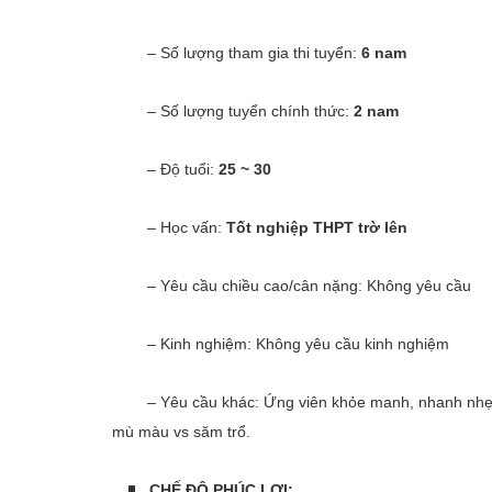
– Số lượng tham gia thi tuyển:
6 nam
– Số lượng tuyển chính thức:
2 nam
– Độ tuổi:
25 ~ 30
– Học vấn:
Tốt nghiệp THPT trờ lên
– Yêu cầu chiều cao/cân nặng: Không yêu cầu
– Kinh nghiệm: Không yêu cầu kinh nghiệm
– Yêu cầu khác: Ứng viên khỏe manh, nhanh nhẹn
mù màu vs săm trổ.
CHẾ ĐỘ PHÚC LỢI: