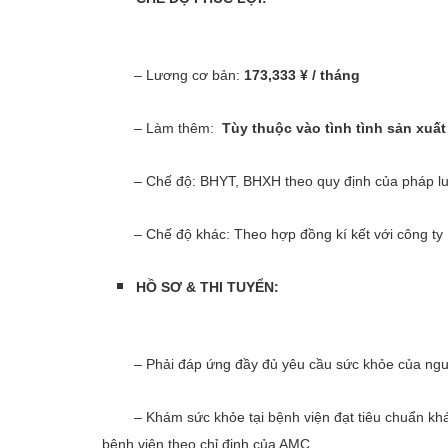
​ – Lương cơ bản:
173,333 ¥ / tháng
– Làm thêm:
Tùy thuộc vào tình tình sản xuất
– Chế độ: BHYT, BHXH theo quy định của pháp lu
– Chế độ khác: Theo hợp đồng kí kết với công ty
HỒ SƠ & THI TUYỂN:
​ – Phải đáp ứng đầy đủ yêu cầu sức khỏe của người
– Khám sức khỏe tại bệnh viện đạt tiêu chuẩn khám 
bệnh viên theo chỉ định của AMC