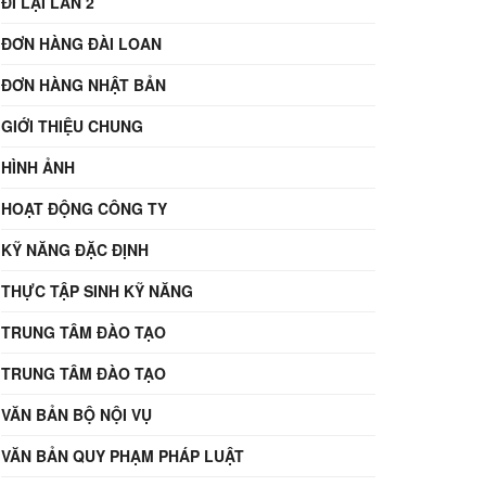
ĐI LẠI LẦN 2
ĐƠN HÀNG ĐÀI LOAN
ĐƠN HÀNG NHẬT BẢN
GIỚI THIỆU CHUNG
HÌNH ẢNH
HOẠT ĐỘNG CÔNG TY
KỸ NĂNG ĐẶC ĐỊNH
THỰC TẬP SINH KỸ NĂNG
TRUNG TÂM ĐÀO TẠO
TRUNG TÂM ĐÀO TẠO
VĂN BẢN BỘ NỘI VỤ
VĂN BẢN QUY PHẠM PHÁP LUẬT