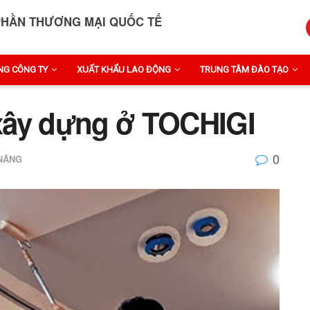
PHẦN THƯƠNG MẠI QUỐC TẾ
NG CÔNG TY
XUẤT KHẨU LAO ĐỘNG
TRUNG TÂM ĐÀO TẠO
xây dựng ở TOCHIGI
0
 NĂNG